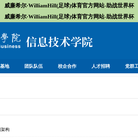
威廉希尔·WilliamHill(足球)体育官方网站-助战世界杯
威廉希尔·WilliamHill(足球)体育官方网站-助战世界杯
训基地
团队队伍
校企合作
人才招聘
党群
织架构