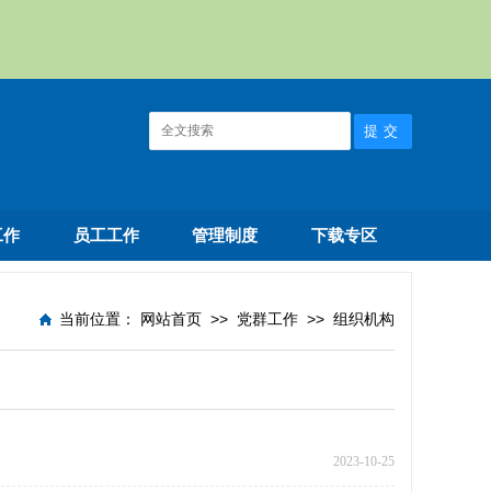
工作
员工工作
管理制度
下载专区
当前位置：
网站首页
>>
党群工作
>>
组织机构
2023-10-25