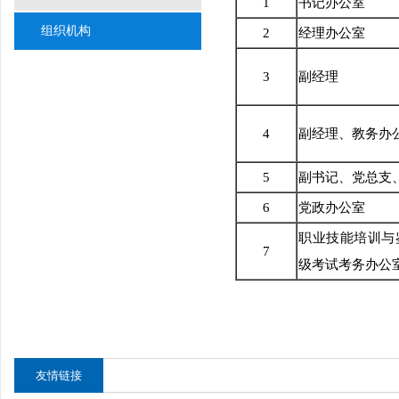
1
书记办公室
组织机构
2
经理办公室
3
副经理
4
副经理、教务办
5
副书记、党总支
6
党政办公室
职业技能培训与
7
级考试考务办公
友情链接