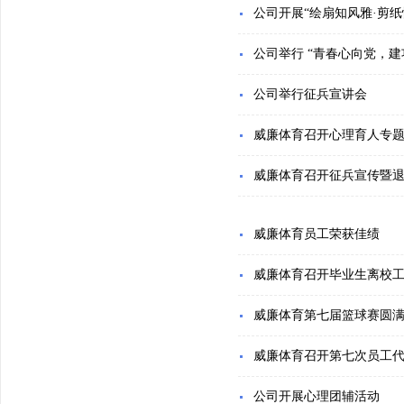
公司开展“绘扇知风雅·剪
公司举行 “青春心向党，
公司举行征兵宣讲会
威廉体育召开心理育人专
威廉体育召开征兵宣传暨
威廉体育员工荣获佳绩
威廉体育召开毕业生离校
威廉体育第七届篮球赛圆
威廉体育召开第七次员工
公司开展心理团辅活动