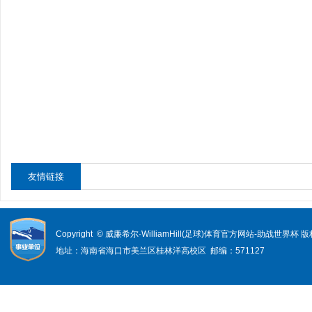
友情链接
Copyright © 威廉希尔·WilliamHill(足球)体育官方网站-助战世界杯
地址：海南省海口市美兰区桂林洋高校区 邮编：571127