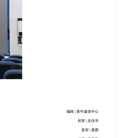
编辑 | 青年媒体中心
初审 | 吴佳华
复审 | 唐图