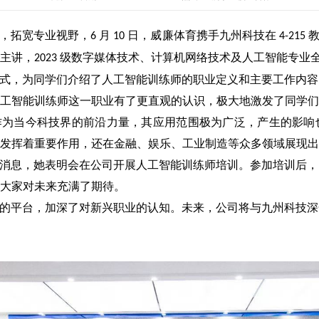
，拓宽专业视野，
月
日，威廉体育携手九州科技在
6
10
4-215
主讲，
级数字媒体技术、计算机网络技术及人工智能专业
2023
式，为同学们介绍了人工智能训练师的职业定义和主要工作内容
工智能训练师这一职业有了更直观的认识，极大地激发了同学们
作为当今科技界的前沿力量，其应用范围极为广泛，产生的影响
发挥着重要作用，还在金融、娱乐、工业制造等众多领域展现出
消息，她表明会在公司开展人工智能训练师培训。参加培训后，
大家对未来充满了期待。
的平台，加深了对新兴职业的认知。未来，公司将与九州科技深