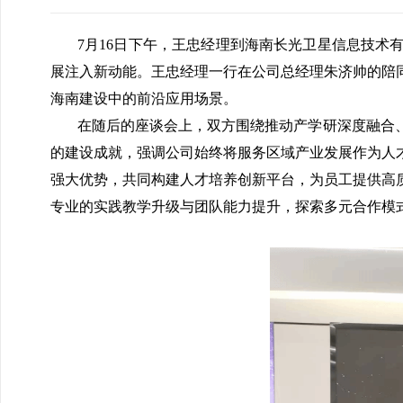
7月16日下午，王忠
经理
到海南长光卫星信息技术
展注入新动能。王忠经理一行在公司总经理朱济帅的陪
海南建设中的前沿应用场景。
在随后的座谈会上，双方围绕推动产学研深度融合
的建设成就，强调公司始终将服务区域产业发展作为人
强大优势，共同构建人才培养创新平台，为员工提供高
专业的实践教学升级与团队能力提升，探索多元合作模