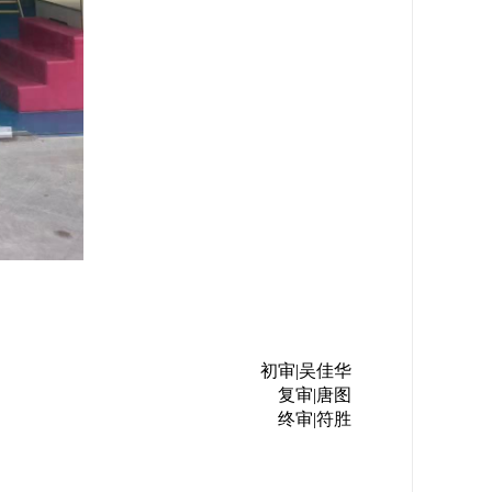
初审|吴佳华
复审|唐图
终审|符胜