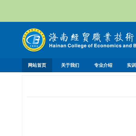
网站首页
关于我们
专业介绍
实