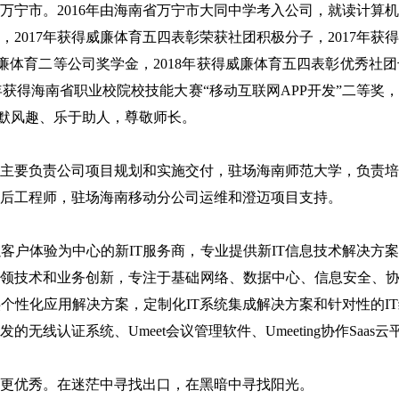
南万宁市。2016年由海南省万宁市大同中学考入公司，就读计算
，2017年获得威廉体育五四表彰荣获社团积极分子，2017年获
威廉体育二等公司奖学金，2018年获得威廉体育五四表彰优秀社团
8年获得海南省职业校院校技能大赛“移动互联网APP开发”二等奖
幽默风趣、乐于助人，尊敬师长。
主要负责公司项目规划和实施交付，驻场海南师范大学，负责培
后工程师，驻场海南移动分公司运维和澄迈项目支持。
客户体验为中心的新IT服务商，专业提供新IT信息技术解决方案
领技术和业务创新，专注于基础网络、数据中心、信息安全、协
个性化应用解决方案，定制化IT系统集成解决方案和针对性的I
线认证系统、Umeet会议管理软件、Umeeting协作Saas
更优秀。在迷茫中寻找出口，在黑暗中寻找阳光。