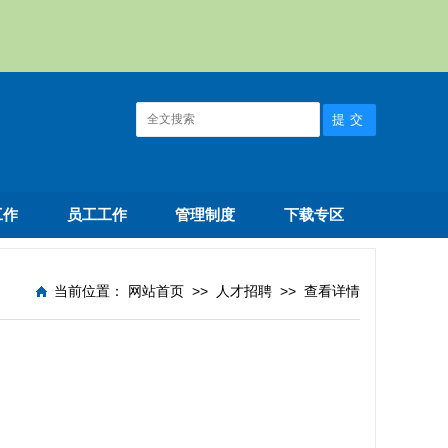
工作
员工工作
管理制度
下载专区
当前位置：
网站首页
>>
人才招聘
>>
查看详情