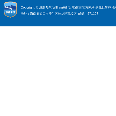
Copyright © 威廉希尔·WilliamHill(足球)体育官方网站-助战世界杯
地址：海南省海口市美兰区桂林洋高校区 邮编：571127