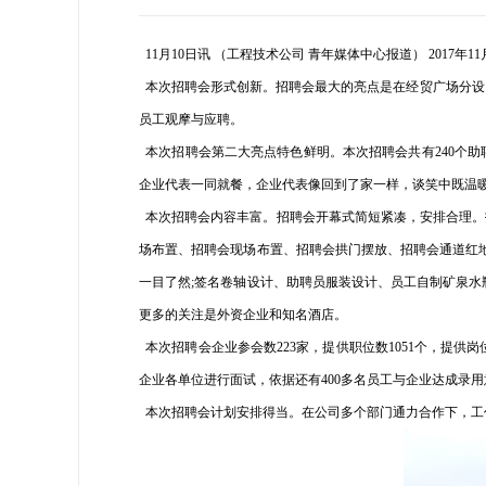
11月10日讯 （工程技术公司 青年媒体中心报道） 201
本次招聘会形式创新。招聘会最大的亮点是在经贸广场分设四
员工观摩与应聘。
本次招聘会第二大亮点特色鲜明。本次招聘会共有240个助
企业代表一同就餐，企业代表像回到了家一样，谈笑中既温
本次招聘会内容丰富。招聘会开幕式简短紧凑，安排合理。
场布置、招聘会现场布置、招聘会拱门摆放、招聘会通道红
一目了然;签名卷轴设计、助聘员服装设计、员工自制矿泉
更多的关注是外资企业和知名酒店。
本次招聘会企业参会数223家，提供职位数1051个，提供岗
企业各单位进行面试，依据还有400多名员工与企业达成录
本次招聘会计划安排得当。在公司多个部门通力合作下，工作