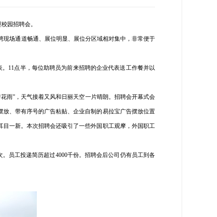
型校园招聘会。
招聘现场通道畅通、展位明显、展位分区域相对集中，非常便于
表。11点半，每位助聘员为前来招聘的企业代表送工作餐并以
花雨”，天气接着又风和日丽天空一片晴朗。招聘会开幕式会
摆放、带有序号的广告粘贴、企业自制的易拉宝广告摆放位置
耳目一新。本次招聘会还吸引了一些外国职工观摩，外国职工
人次。员工投递简历超过4000千份。招聘会后公司仍有员工到各