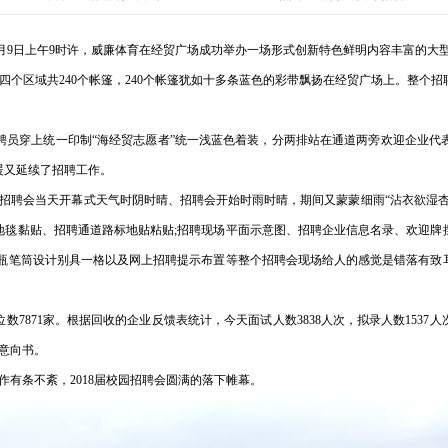
7年11月9日上午9时许，威廉体育在经贸广场成功举办一场形式创新特色鲜明内容丰富的大
个区域共240个帐篷，240个帐篷犹如十多条蓝色的彩带飘扬在经贸广场上。整个
聘员穿上统一印制“海经贸志愿者”统一浅蓝色着装，分两排站在通道两旁欢迎企业代
暖又延续了招聘工作。
招聘会当天开幕式天气时阴时晴、招聘会开始时雨时晴，期间又蒙蒙细雨“沾衣欲湿杏
地毯黏贴、招聘通道路标地贴粘贴;招聘现场平面示意图、招聘企业信息名录、欢迎牌
水瓶笔筒设计别具一格以及网上招聘提示布置等整个招聘会现场给人的感觉是错落有致
位数7871家。根据回收的企业反馈表统计，今天面试人数3838人次，拟录人数1537
用意向书。
有条不紊，2018届校园招聘会圆满的落下帷幕。