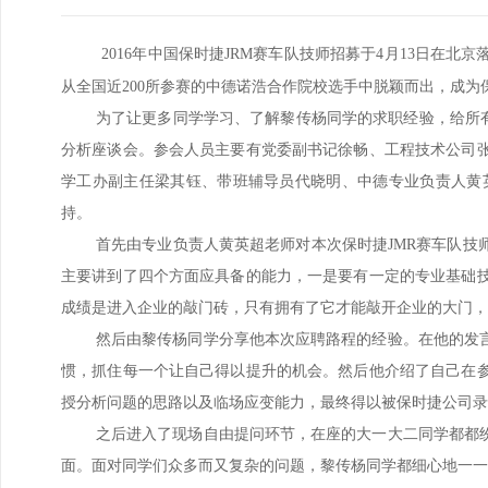
2016年中国保时捷JRM赛车队技师招募于4月13日
从全国近200所参赛的中德诺浩合作院校选手中脱颖而出，成为
为了让更多同学学习、了解黎传杨同学的求职经验，给所有中
分析座谈会。参会人员主要有党委副书记徐畅、工程技术公司
学工办副主任梁其钰、带班辅导员代晓明、中德专业负责人黄英
持。
首先由专业负责人黄英超老师对本次保时捷JMR赛车队
主要讲到了四个方面应具备的能力，一是要有一定的专业基础
成绩是进入企业的敲门砖，只有拥有了它才能敲开企业的大门，
然后由黎传杨同学分享他本次应聘路程的经验。在他的发
惯，抓住每一个让自己得以提升的机会。然后他介绍了自己在
授分析问题的思路以及临场应变能力，最终得以被保时捷公司录
之后进入了现场自由提问环节，在座的大一大二同学都都
面。面对同学们众多而又复杂的问题，黎传杨同学都细心地一一