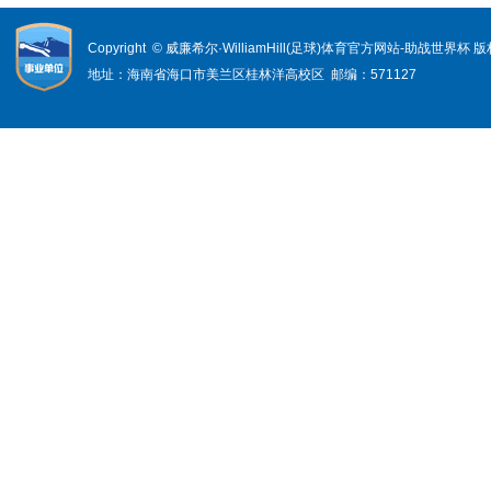
Copyright © 威廉希尔·WilliamHill(足球)体育官方网站-助战世界杯
地址：海南省海口市美兰区桂林洋高校区 邮编：571127