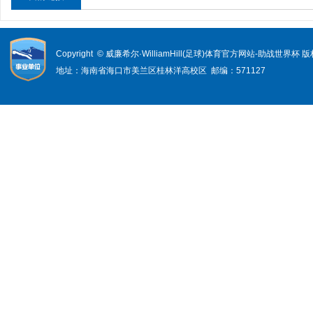
Copyright © 威廉希尔·WilliamHill(足球)体育官方网站-助战世界杯
地址：海南省海口市美兰区桂林洋高校区 邮编：571127