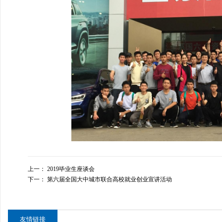
上一：
2019毕业生座谈会
下一：
第六届全国大中城市联合高校就业创业宣讲活动
友情链接