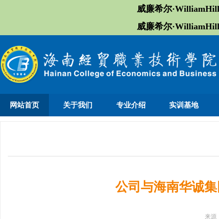
威廉希尔·William
威廉希尔·William
网站首页
关于我们
专业介绍
实训基地
公司与海南华诚集
来源