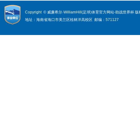
Copyright © 威廉希尔·WilliamHill(足球)体育官方网站-助战世界杯
地址：海南省海口市美兰区桂林洋高校区 邮编：571127