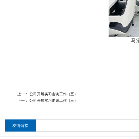
马
上一：
公司开展实习走访工作（五）
下一：
公司开展实习走访工作（三）
友情链接