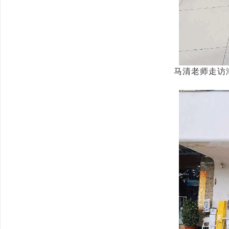
马清老师走访