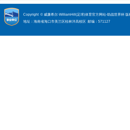
Copyright © 威廉希尔·WilliamHill(足球)体育官方网站-助战世界杯
地址：海南省海口市美兰区桂林洋高校区 邮编：571127