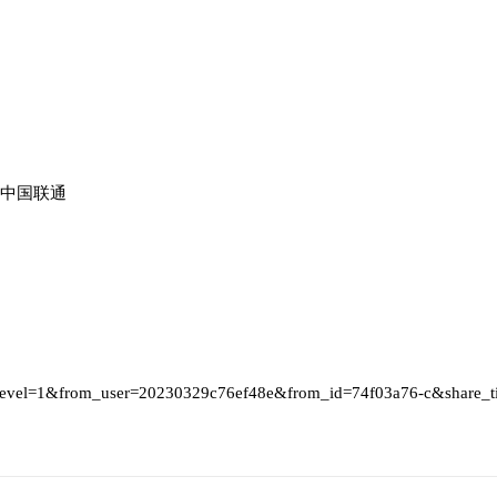
号中国联通
_level=1&from_user=20230329c76ef48e&from_id=74f03a76-c&share