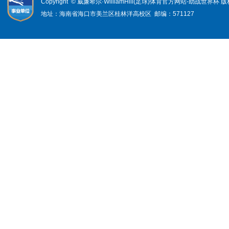
Copyright © 威廉希尔·WilliamHill(足球)体育官方网站-助战世界杯
地址：海南省海口市美兰区桂林洋高校区 邮编：571127