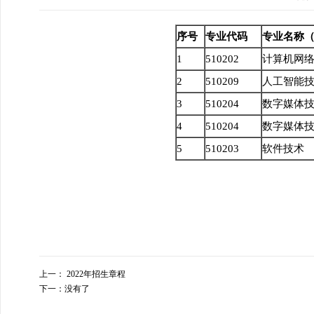
序号
专业代码
专业名称
1
510202
计算机网
2
510209
人工智能
3
510204
数字媒体
4
510204
数字媒体技
5
510203
软件技术
上一：
2022年招生章程
下一：
没有了