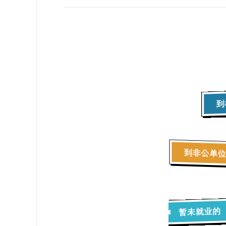
到
到非公单
暂未就业的
◀