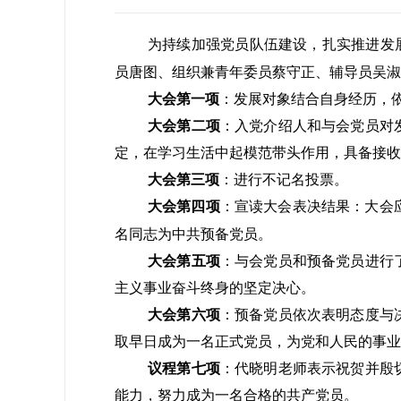
为持续加强党员队伍建设，扎实推进发
员唐图、组织兼青年委员蔡守正、辅导员吴淑
大会第一项
：发展对象结合自身经历，
大会第二项
：入党介绍人和与会党员对
定，在学习生活中起模范带头作用，具备接收
大会第三项
：进行不记名投票。
大会第四项
：宣读大会表决结果：大会
名
同志为中共预备党员。
大会第五项
：与会党员和预备党员进行
主义事业奋斗终身的坚定决心。
大会第六项
：预备党员依次表明态度与
取早日成为一名正式党员，为党和人民的事业
议程第七项
：代晓明老师表示祝贺并殷
能力，努力成为一名合格的共产党员。