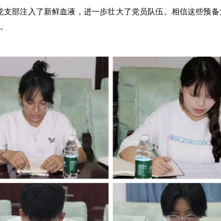
党支部注入了新鲜血液，进一步壮大了党员队伍。相信这些预备
。