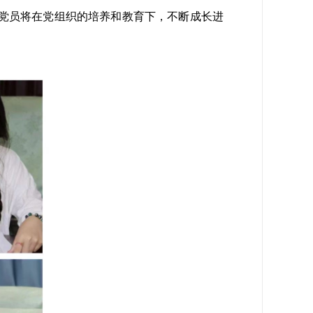
党员将在党组织的培养和教育下，不断成长进