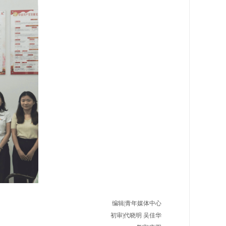
编辑|青年媒体中心
初审|代晓明 吴佳华