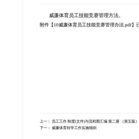
威廉体育员工技能竞赛管理方法。
附件【
10威廉体育员工技能竞赛管理办法.pdf
】
上一：
员工工作 制度(文件)与流程图汇编 第二册 （第五版）
下一：
威廉体育转学工作实施细则