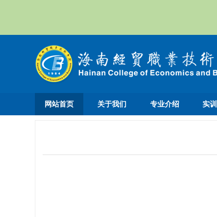
网站首页
关于我们
专业介绍
实