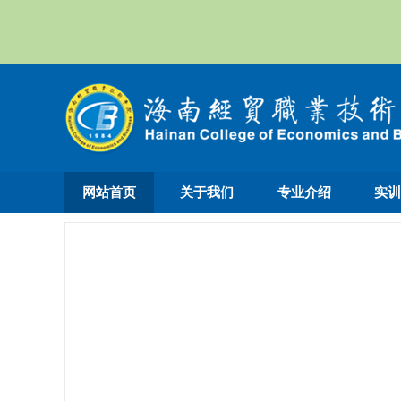
网站首页
关于我们
专业介绍
实