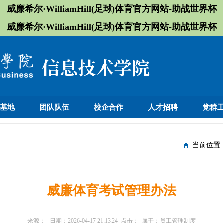
威廉希尔·WilliamHill(足球)体育官方网站-助战世界杯
威廉希尔·WilliamHill(足球)体育官方网站-助战世界杯
训基地
团队队伍
校企合作
人才招聘
党群
当前位置
威廉体育考试管理办法
来源：
日期：
2026-04-17 21:13:24
点击：
属于：
员工管理制度