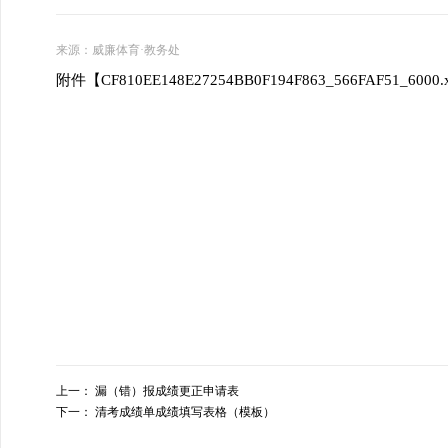
来源：
威廉体育·教务处
附件【
CF810EE148E27254BB0F194F863_566FAF51_6000.x
上一：
漏（错）报成绩更正申请表
下一：
清考成绩单成绩填写表格（模板）