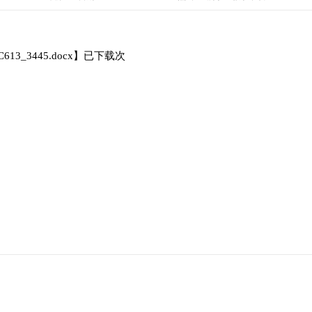
613_3445.docx
】已下载
次