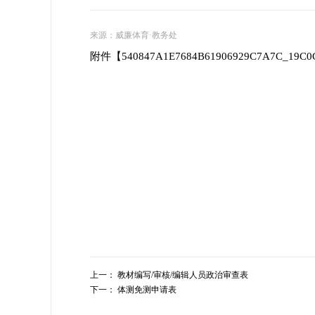
来源：
威廉体育·教务处
附件【
540847A1E7684B61906929C7A7C_19C0C
上一：
教材编写/审核/编辑人员政治审查表
下一：
体测免测申请表