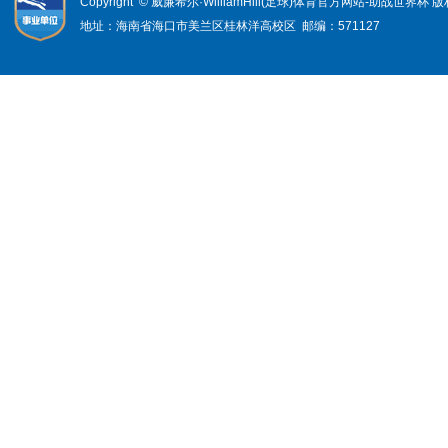
Copyright © 威廉希尔·WilliamHill(足球)体育官方网站-助战世界杯
地址：海南省海口市美兰区桂林洋高校区 邮编：571127