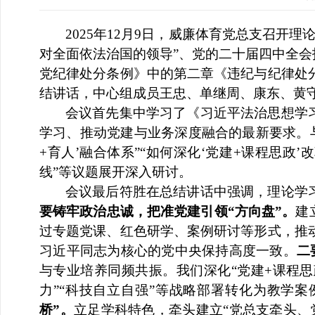
2025年12月9日，威廉体育党总支召
对全面依法治国的领导”、党的二十届四中全会
党纪律处分条例》中的第二章《违纪与纪律处
结讲话，中心组成员王忠、单继周、康东、黄
会议首先集中学习了《习近平法治思想学
学习、推动党建与业务深度融合的最新要求。
+育人’融合体系”“如何深化‘党建+课程思政
线”
等议题展开深入研讨。
会议最后符胜在总结讲话中强调，理论学
要
铸牢政治忠诚，把准党建引领“方向盘”
。
建
过专题党课、红色研学、案例研讨等形式，推
习近平同志为核心的党中央保持高度一致。
二
与专业培养同频共振。我们深化“党建+课程
力”“科技自立自强”等战略部署转化为教学
桥”
。
立足学科特色，牵头建立“党总支牵头、