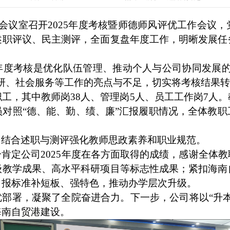
215会议室召开2025年度考核暨师德师风评优工作会议，
述职评议、民主测评，全面复盘年度工作，明晰发展任
年度考核是优化队伍管理、推动个人与公司协同发展
研、社会服务等工作的亮点与不足，切实将考核结果
职工，其中教师岗38人、管理岗5人、员工工作岗7人
对照“德、能、勤、绩、廉”汇报履职情况，全体教
，结合述职与测评强化教师思政素养和职业规范。
分肯定公司
2025年度
在各
方面
取得
的成绩，感谢全体教
级教学成果、高水平科研项目等标志性成果；紧扣海南
申报标准补短板、强特色，推动办学层次升级。
优部署，凝聚了全院奋进合力。下一步，公司将以
“升
海南自贸港建设。