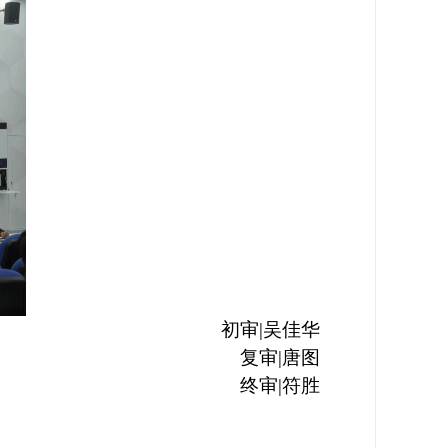
初审
|吴佳华
复审
|唐图
终审
|符胜