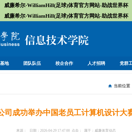
威廉希尔·WilliamHill(足球)体育官方网站-助战世界杯
威廉希尔·WilliamHill(足球)体育官方网站-助战世界杯
训基地
团队队伍
校企合作
人才招聘
党群
当前位置
公司成功举办中国老员工计算机设计大
来源：
日期：
2026-04-29 17:47:00
点击：
属于：
威廉体育动态