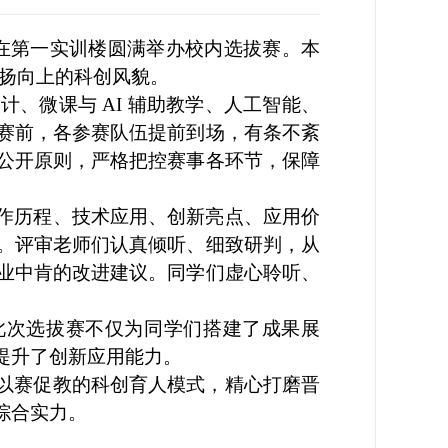
育在第一实训楼圆满举办校内选拔赛。本
昂扬向上的科创风貌。
设计、微课与
AI 辅助教学、人工智能、
赛前，各参赛队伍提前到场，有条不紊
公开原则，严格把控赛事各环节，保障
作历程、技术应用、创新亮点、应用价
。评审老师们认真倾听、细致研判，从
业中肯的改进建议。同学们虚心聆听、
。此次选拔赛不仅为同学们搭建了成果展
提升了创新应用能力。
以赛促教的科创育人模式，精心打磨晋
综合实力。