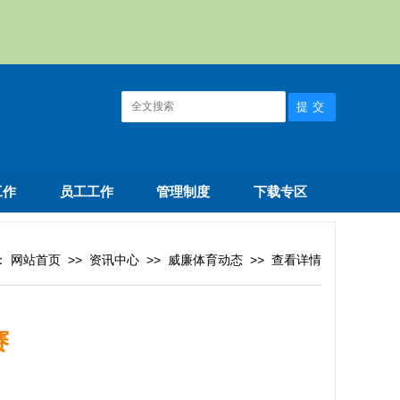
工作
员工工作
管理制度
下载专区
：
网站首页
>>
资讯中心
>>
威廉体育动态
>>
查看详情
赛