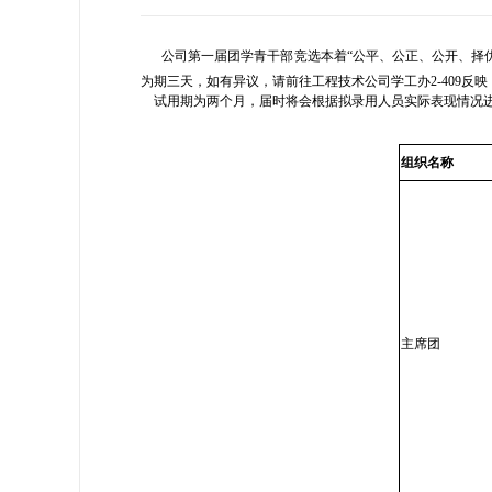
公司第一届团学青干部竞选本着“公平、公正、公开、择
为期三天，如有异议，请前往工程技术公司学工办
2-409
反映
试用期为两个月，届时将会根据拟录用人员实际表现情况
组织名称
主席团