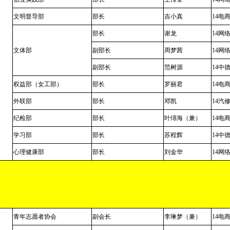
文明督导部
部长
吉小真
14
电
部长
谢龙
14
网
文体部
副部长
周梦茜
14
网
副部长
范树源
14
中
权益部（女工部）
部长
罗丽君
14
电
外联部
部长
邓凯
14
汽
纪检部
部长
叶绵海（兼）
14
电
学习部
部长
苏程辉
14
中
心理健康部
部长
刘金华
14
网
青年志愿者协会
副会长
李琳梦（兼）
14
电