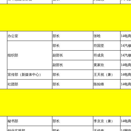
办公室
部长
张晗
14
电
部长
符国坚
14
汽
组织部
副部长
符成良
14
汽
副部长
黄家欣
14
电
宣传部（新媒体中心）
部长
王天祝（兼）
14
电
社团部
部长
陈灿锋
14
电
秘书部
部长
李京京（兼）
14
电
创业实践部
部长
王传奎
14
网