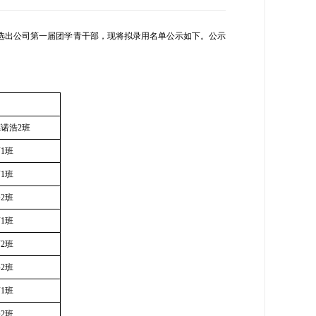
选出公司第一届团学青干部，现将拟录用名单公示如下。公示
德诺浩
2
班
商
1
班
商
1
班
修
2
班
商
1
班
商
2
班
络
2
班
商
1
班
修
2
班