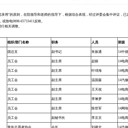
优录用”的原则，在院领导和老师的指导下，根据综合表现，经过评委会集中评议，已
，或致电
0898-65733411
反映。
进行相关调整。
组织
/
部门名称
职务
人员
班级
团总支
副书记
朱振通
14
中
员工会
副主席
赵丽
14
电
员工会
副主席
叶绵海
14
电
员工会
副主席
温国森
14
汽
员工会
副主席
王天祝
14
电
员工会
副主席
李琳梦
14
电
员工会
副主席
陈世军
14
网
员工会
副秘书长
李京京
14
电
青年志愿者协会
会长
刘建忠
14
汽