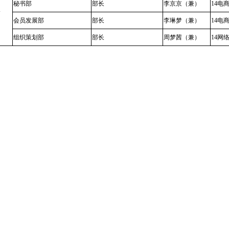
秘书部
部长
李京京（兼）
14
电
会
会员发展部
部长
李琳梦（兼）
14
电
组织策划部
部长
周梦茜（兼）
14
网