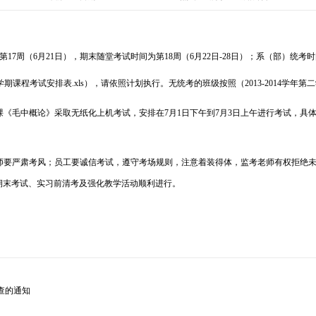
第
17
周（
6
月
21
日
），期末随堂考试时间为第
18
周（
6
月
22
日
-28
日）；系（部）统考时
二学期课程考试安排表.xls
），
请依照计划执行。无统考的班级按照（
2013-2014学
课《毛中概论》采取无纸化上机考试，安排在
7
月
1
日下午
到
7
月
3
日上午
进行考试，具
师要严肃考风；员工要诚信考试，遵守考场规则，注意着装得体，监考老师有权拒绝
期末考试、实习前清考及强化教学活动顺利进行。
查的通知