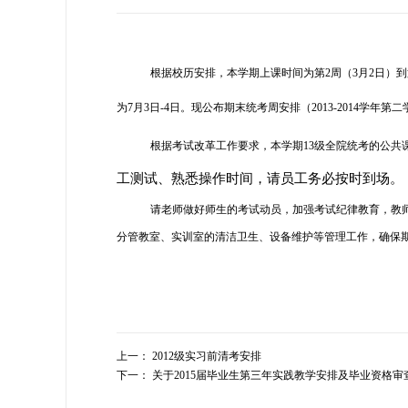
根据校历安排，本学期上课时间为第
2
周（
3
月
2
日
）到
为7月3日-4
日。现公布期末统考周安排（
2013-2014学年第
根据考试改革工作要求，本学期
13
级全院统考的公共
工测试、熟悉操作时间，请员工务必按时到场。
请老师做好师生的考试动员，加强考试纪律教育，教
分管教室、实训室的清洁卫生、设备维护等管理工作，确保
上一：
2012级实习前清考安排
下一：
关于2015届毕业生第三年实践教学安排及毕业资格审