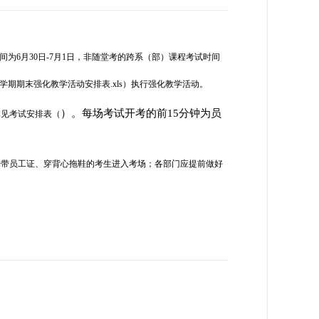
间为
6
月
30
日
-7月1日，非随堂考的跨系（部）课程考试时间
年第二学期期末强化教学活动安排表
.xls
）执行强化教学活动。
）。每场考试开考的前
15
分钟为员
体见考试安排表（
未带员工证、穿背心拖鞋的考生进入考场；各部门应提前做好