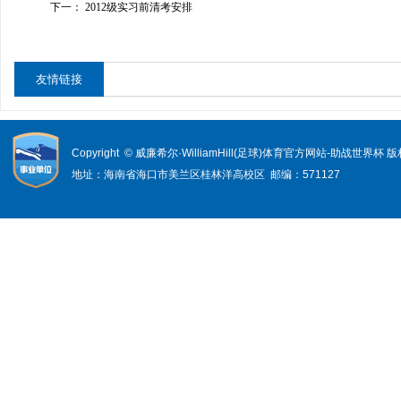
下一：
2012级实习前清考安排
友情链接
Copyright © 威廉希尔·WilliamHill(足球)体育官方网站-助战世界杯
地址：海南省海口市美兰区桂林洋高校区 邮编：571127