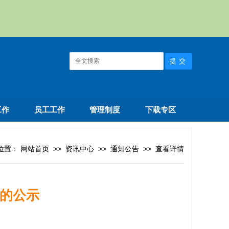
工作
员工工作
管理制度
下载专区
位置：
网站首页
>>
资讯中心
>>
通知公告
>>
查看详情
生的公示