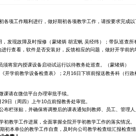
初各项工作顺利进行，
做好期初各项教学工作，请按要求完成以
用，发现故障及时报修（
蒙绪炳
胡宏帆
吴经纬）
；
带队巡查所
地进行查看，软件是否安装好，反馈相应的问题，做好开学前的
员须将室内授课设备启动试运行以待教务处巡查。
（蒙绪炳）
《开学前教学设备检查表》
；
2
月
16
日下班前报送教务科（行政
微课请在微信平台办理审批手续。
月
29
日（周四）上午
10
点前报教务处审批。
公布栏
张贴，
并确保
将调整后的
课表通知到教师、员工、管理人
学初教学工作进展，全面掌握全院开学初教学工作的落实情况。
期初本单位的教学工作自查，及时向公司教学检查组汇报检查情