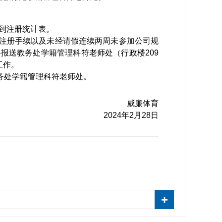
到注册统计表。
注册手续以及未经请假连续两周未参加公司规
料报送教务处学籍管理科符老师处（行政楼
209
工作。
务处学籍管理科符老师处。
威廉体育
2024
年
2
月
28
日
+