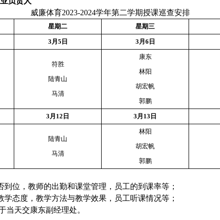
业负责人
威廉体育
2023-2024学年第二学期授课巡查安排
星期
二
星期
三
3月5日
3月6日
康东
符胜
林阳
陆青山
胡宏帆
马清
郭鹏
3月12日
3月13日
林阳
陆青山
胡宏帆
马清
郭鹏
否到位，教师的出勤和课堂管理，员工的到课率等；
教学态度，教学方法与教学效果，员工听课情况等；
于当天交康东副经理处
。