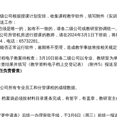
公司根据授课计划安排，收集课程教学软件，填写附件《实训
送工作：
必须是唯一的，如有不一致的，请各二级公司或教研室协调统一
公司所管机房进行授课的教师，请在
2024
年
3
月
1
日下班前，将
04
，电话：
65732281
。
否正常运行软件，逾期将不受理，造成教学事故将按相关规定
课程电子教案待检查；
3
月
10
日前各二级公司以专业、教研室为
检查结果并填写《教学资料电子档上交登记表》（附件
5
）报送
任负责督查）
公司所有专业员工和分管课程的成绩数据。
，档案袋必须按材料目录逐条完成，有签字，有盖章，教研室主
更申请表》后统一办理审批手续，于
3
月
6
日（周三）前统一报