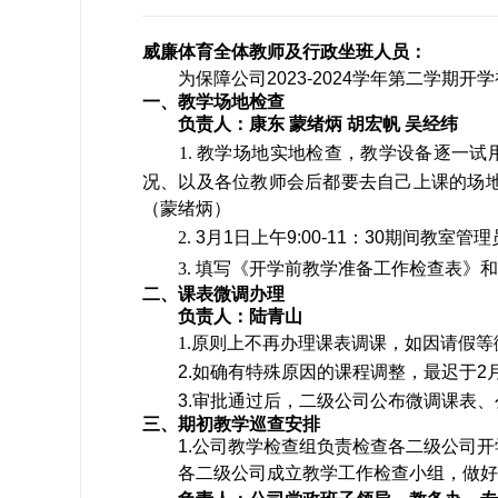
威廉体育全体教师及行政坐班人员：
为保障公司
202
3
-202
4
学年第二学期
开学
一、教学场地检查
负责人：康东
蒙绪炳
胡宏帆
吴经纬
1.
教学场地
实地检查，教学设备逐一试
况、以及各位教师会后都要去自己上课的场
（
蒙绪炳
）
2.
3
月
1
日上午
9:00-11
：
30
期间教室管理
3.
填写
《开学前教学准备工作检查表》和
二、课表微调办理
负责人：陆青山
1.原则上不再办理课表调课，如因请假等
2.
如确有特殊原因的课程调整，最迟
于
2
3.
审批通过后，
二级公司
公布微调
课
表
、
三、期初教学巡查安排
1.
公司教学检查组负责检查各二级公司开
各二级公司成立教学工作检查小组，做好