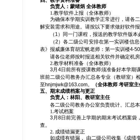
四、教学资料准备
负责人：蒙绪炳
全体教师
1.
教学软件上报（全体教师）
为确保本学期实训教学正常进行，请各二级
解安装需求和用途。请按以下要求做好软件报
（
1
）
同一门课程，报送的教学软件版本
（
2
）
各二级公司安排在第一实训楼信息
表》报威廉体育胡宏帆老师：第一实训楼
4-5
请各位老师按时报送相关软件并确定机房能
2.
教学材料准备（全体教师）
3
月
4
日前所有授课教师须准备好本学期
班前二级公司教务办汇总各专业（教研室）
至
hnjmjwk@163.com
。
（全体教师
考研室主
五、期末成绩档案与更正
负责人：林阳、教研室主任
各二级公司教务办公室负责统计、汇总本
1.
考试档案
3
月
8
日前完善上学期的期末考试档案袋
查。
2.
成绩错漏更正
如成绩有错漏， 由二级公司收集《成绩变