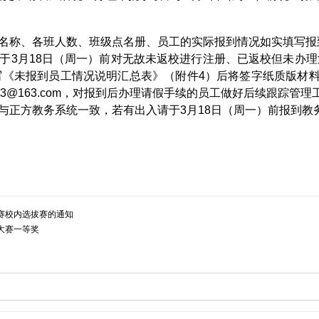
名称、各班人数、班级点名册、员工的实际报到情况如实填写报
于
3
月
18
日（周一）前对无故未返校进行注册、已返校但未办理
写《未报到员工情况说明汇总表》（附件
4
）后将签字纸质版材
13@163.com
，对报到后办理请假手续的员工做好后续跟踪管理
与正方教务系统一致，若有出入请于
3
月
18
日（周一）前报到教
大赛校内选拔赛的通知
大赛一等奖