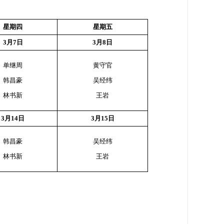
星期
四
星期
五
3月7日
3月8日
单继周
黄守官
韩昌豪
吴经纬
林书新
王岩
3月14日
3月15日
韩昌豪
吴经纬
林书新
王岩