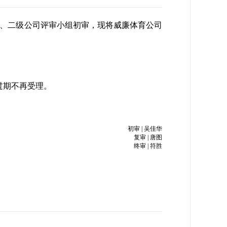
、二级公司评审小组初审，现将威廉体育公司
过期不再受理。
初审 | 吴佳华
复审 | 唐图
终审 | 符胜