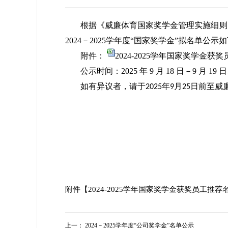
根据《威廉体育国家奖学金管理实施细则
2024－2025学年度“国家奖学金”拟名单公
附件：
2024-2025学年国家奖学金获奖
公示时间：2025 年 9 月 18 日－9 月 19 日
如有异议者，请于
年
月
日前至威
2025
9
25
附件【
2024-2025学年国家奖学金获奖员工推荐名单
上一：
2024－2025学年度“公司奖学金”名单公示