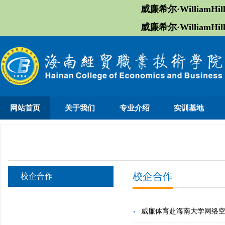
威廉希尔·William
威廉希尔·William
网站首页
关于我们
专业介绍
实训基地
校企合作
校企合作
威廉体育赴海南大学网络