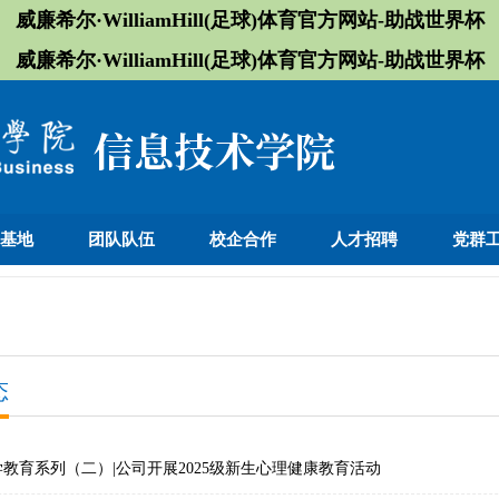
威廉希尔·WilliamHill(足球)体育官方网站-助战世界杯
威廉希尔·WilliamHill(足球)体育官方网站-助战世界杯
训基地
团队队伍
校企合作
人才招聘
党群
态
入学教育系列（二）|公司开展2025级新生心理健康教育活动