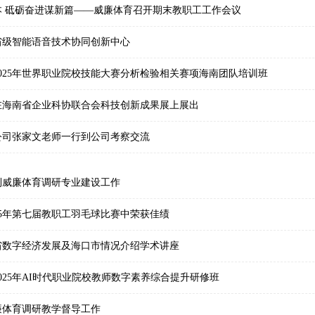
本 砥砺奋进谋新篇——威廉体育召开期末教职工工作会议
省级智能语音技术协同创新中心
025年世界职业院校技能大赛分析检验相关赛项海南团队培训班
在海南省企业科协联合会科技创新成果展上展出
公司张家文老师一行到公司考察交流
到威廉体育调研专业建设工作
25年第七届教职工羽毛球比赛中荣获佳绩
省数字经济发展及海口市情况介绍学术讲座
025年AI时代职业院校教师数字素养综合提升研修班
廉体育调研教学督导工作