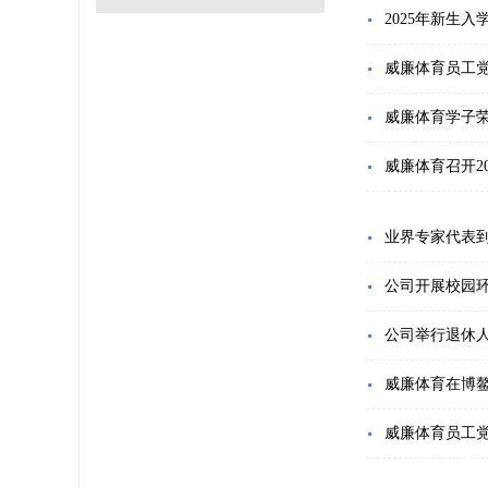
2025年新生
威廉体育员工
威廉体育学子
威廉体育召开2
业界专家代表
公司开展校园
公司举行退休
威廉体育在博鳌
威廉体育员工