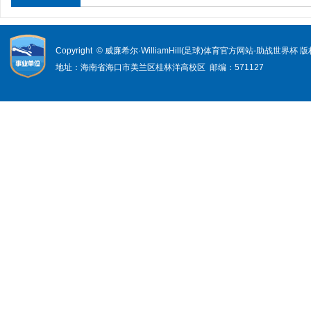
Copyright © 威廉希尔·WilliamHill(足球)体育官方网站-助战世界杯
地址：海南省海口市美兰区桂林洋高校区 邮编：571127