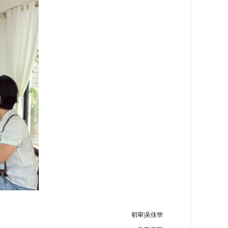
初审|吴佳华