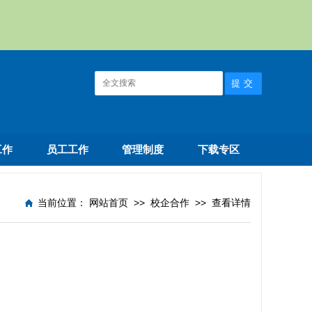
工作
员工工作
管理制度
下载专区
当前位置：
网站首页
>>
校企合作
>>
查看详情