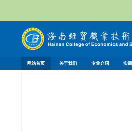
网站首页
关于我们
专业介绍
实