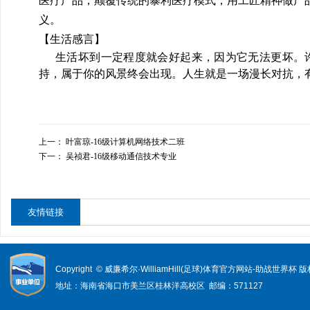
医疗产品，颠覆传统的暴利医疗模式，用工匠精神做产
义。
【生活感言】
生活坏到一定程度就会好起来，因为它无法更坏。
持，属于你的风景终会出现。人生就是一场漫长对抗，
上一：
叶富琼-16级计算机网络技术二班
下一：
吴祯君-16级移动通信技术专业
友情链接
Copyright © 威廉希尔·WilliamHill(足球)体育官方网站-助战世界杯
地址：海南省海口市美兰区桂林洋高校区 邮编：571127