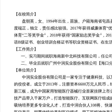
【在校简介】
盘朝英，女、
1994
年出生，苗族、户籍海南省屯昌
度端正，独立，责任感比较强。
2017年获得威廉体育“
体育“二等奖学金”，2018
年获得“国家励志奖学金”，
201
语
B
级证书、创业培训合格证书等职业资格证书。在生
【工作简介】
一、实习期间就职海南新中北科技有限公司，任公
二、毕业后就职广州中润实业股份有限公司【海口
【单位简介】
中润实业股份有限公司是一家专注于健康科技、以
的佼佼者。成立于
2013
年，注册资本
6600
万元人民币，
新三板，成为中国家用智能医疗器械行业首家挂牌上市
技产品带入千家万户，打造智能医疗、互联网医疗组成
吸纳培养更多专业化人才，打造中润合伙人
108
将、快