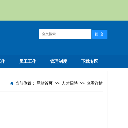
工作
员工工作
管理制度
下载专区
当前位置：
网站首页
>>
人才招聘
>>
查看详情