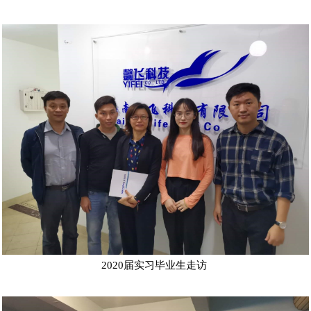
2020届实习毕业生走访