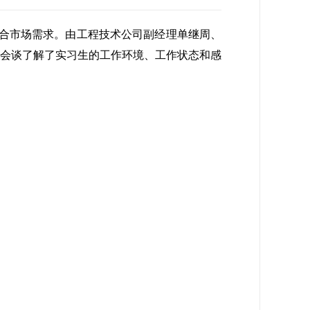
合市场需求。由工程技术公司副经理单继周、
过会谈了解了实习生的工作环境、工作状态和感