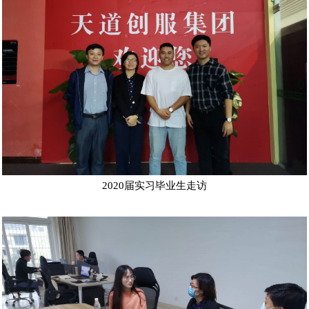
2020届实习毕业生走访