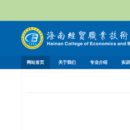
网站首页
关于我们
专业介绍
实