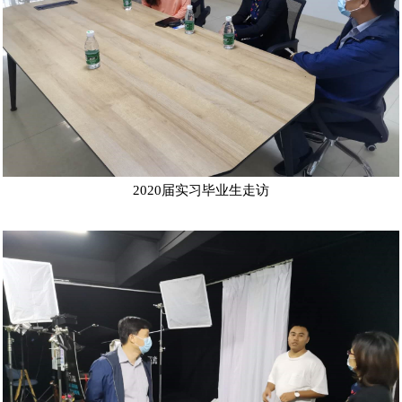
2020届实习毕业生走访