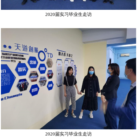
2020届实习毕业生走访
2020届实习毕业生走访