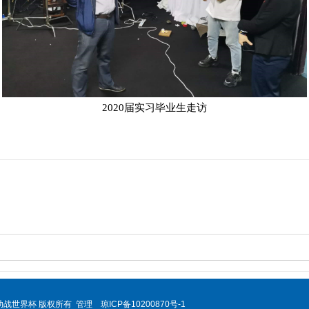
2020届实习毕业生走访
方网站-助战世界杯 版权所有
管理
琼ICP备10200870号-1