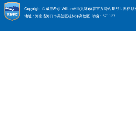
Copyright © 威廉希尔·WilliamHill(足球)体育官方网站-助战世界杯
地址：海南省海口市美兰区桂林洋高校区 邮编：571127