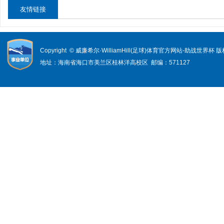
友情链接
Copyright © 威廉希尔·WilliamHill(足球)体育官方网站-助战世界杯
地址：海南省海口市美兰区桂林洋高校区 邮编：571127