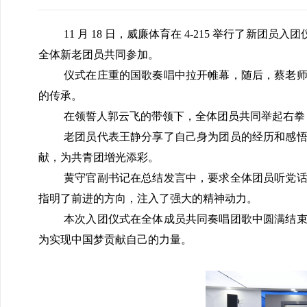
11 月 18 日，威廉体育在 4-215 举行
全体新老团员共同参加。
仪式在庄重的国歌奏唱中拉开帷幕，随后，蔡老
的传承。
在领誓人郭云飞的带领下，全体团员共同举起右拳
老团员代表王静分享了自己身为团员的经历和感
献，为共青团增光添彩。
黄守官副书记在总结发言中，要求全体团员听党
指明了前进的方向，注入了强大的精神动力。
本次入团仪式在全体成员共同奏唱团歌中圆满结
为实现中国梦贡献自己的力量。