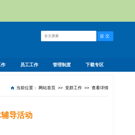
工作
员工工作
管理制度
下载专区
当前位置：
网站首页
>>
党群工作
>>
查看详情
体辅导活动