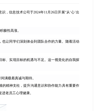
意识，信息技术
公司于2024年1
1月26
日开展“从‘心
’
出
，积极性高涨。
，也让同学们深刻体会到团队合作的力量。随着活动
目标、实现目标的机遇与不足。这一视觉化的自我探
行间满载着真诚与期待。
难的精神支柱，提升沟通意识和协作能力具有重要作
中促进老员工心理健康。