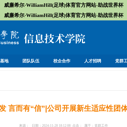
威廉希尔·WilliamHill(足球)体育官方网站-助战世界杯
威廉希尔·WilliamHill(足球)体育官方网站-助战世界杯
训基地
团队队伍
校企合作
人才招聘
党群
出发 言而有“信”|公司开展新生适应性团
来源：
日期：
2024-11-28 18:12:08
点击：
属于：
党群工作