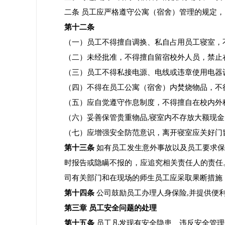
二条 员工应严格遵守公寓（宿舍）管理的规定
第十二条
（一）员工不得擅自调换、私自占用员工寝室，
（二）未经批准，不得擅自留宿校外人员，禁止
（三）员工不得私接电源、电线或违章使用电器
（四）不得在员工公寓（宿舍）内焚烧物品，不
（五）应自觉遵守作息制度，不得擅自在校内外
（六）妥善保管贵重物品,寝室内不存放大额现金
（七）应增强安全防范意识，离开寝室应关好门
第十三条
如有员工发生意外事故以及员工要求保
时报告或隐瞒不报的，应追究相关责任人的责任
司有关部门和在现场的师生员工应采取果断措施
第十四条
公司鼓励员工办理人身保险,并提供便
第三章
员工安全问题的处理
第十五条
员工凡发现有安全隐患、违反安全管理