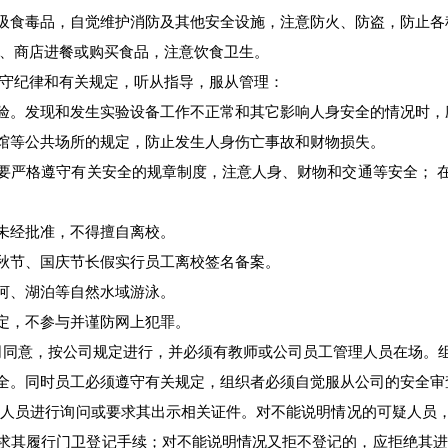
吸食毒品，自觉维护消防及其他安全设施，注意防火、防盗，防止各
、商店进餐或购买食品，注意饮食卫生。
守纪律和有关规定，听从指导，服从管理：
验。发现和发生实验设备工作不正常和其它影响人身安全的情况时，
馆等公共场所的规定，防止发生人身伤亡事故和财物损失。
要严格遵守有关安全的规章制度，注意人身、财物和交通等安全； 
未经批准，不得擅自离校。
秋节、国庆节长假实行员工离校签名备案。
河、湖泊等自然水域游泳。
定，不参与并谨防网上犯罪。
司同意，按公司规定进行，并必须有教师或公司员工管理人员在场。
全。同时员工必须遵守有关规定，组织者必须自觉服从公司的安全审
人员进行询问或要求其出示相关证件。对不能说明情况的可疑人员
求其履行门卫登记手续；对不能说明情况又拒不登记的，应拒绝其进