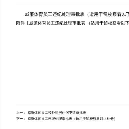
威廉体育员工违纪处理审批表（适用于留校察看以
附件【
威廉体育员工违纪处理审批表 （适用于留校察看以下处
上一：
威廉体育员工校外租房住宿申请审批表
下一：
威廉体育员工违纪处理审批表（适用于留校察看以上处分）