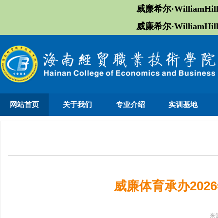
威廉希尔·William
威廉希尔·William
网站首页
关于我们
专业介绍
实训基地
威廉体育承办20
来