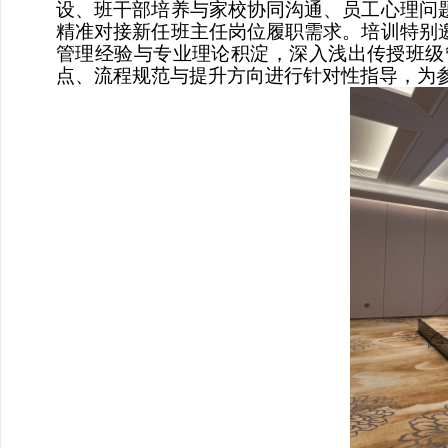
设、班干部培养与家校协同沟通、员工心理问
精准对接新任班主任岗位履职需求。培训特别
管理经验与专业理论积淀，深入浅出传授班级
点、流程规范与提升方向进行针对性指导，为