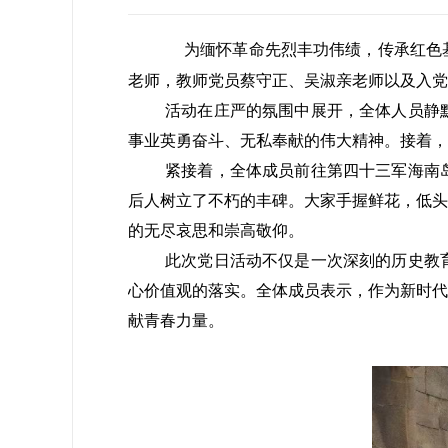
为缅怀革命先烈丰功伟绩，传承红色
老师，教师党员蔡守正、吴淑亲老师以及入党
活动在庄严的氛围中展开，全体人员
静
事业英勇奋斗、无私奉献的伟大精神。
接着
紧接着，全体成员前往
第四十三军海南
后人树立了不朽的丰碑。大家手握鲜花，低头
的无尽哀思和崇高敬仰。
此次党日活动不仅是一次深刻的历史教
心价值观的落实。全体成员表示，作为新时代
献青春力量。