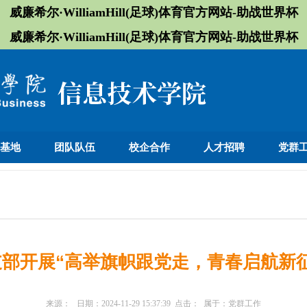
威廉希尔·WilliamHill(足球)体育官方网站-助战世界杯
威廉希尔·WilliamHill(足球)体育官方网站-助战世界杯
训基地
团队队伍
校企合作
人才招聘
党群
部开展“高举旗帜跟党走，青春启航新
来源：
日期：
2024-11-29 15:37:39
点击：
属于：
党群工作