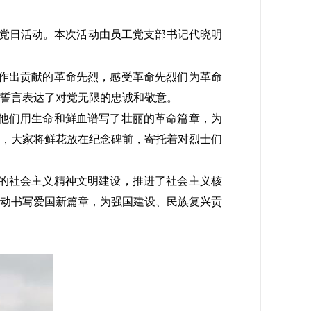
党日活动。本次活动由员工党支部书记代晓明
作出贡献的革命先烈
，感受革命先烈们为革命
的誓言表达了对党无限的忠诚和敬意。
他们用生命和鲜血谱写了壮丽的革命篇章，为
，大家将鲜花放在纪念碑前，寄托着对烈士们
的社会主义精神文明建设，推进了社会主义核
动书写爱国新篇章，为强国建设、民族复兴贡