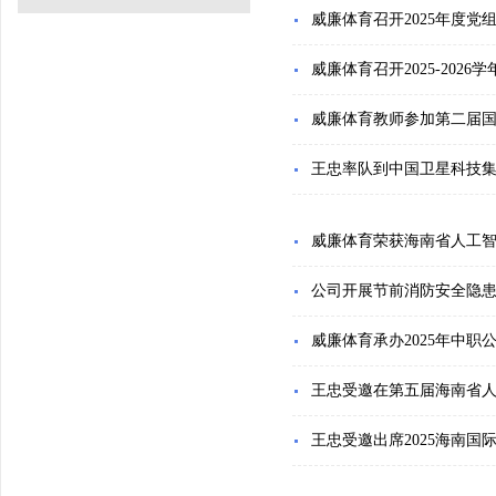
威廉体育召开2025年度
威廉体育召开2025-202
威廉体育教师参加第二届
王忠率队到中国卫星科技
威廉体育荣获海南省人工
公司开展节前消防安全隐
威廉体育承办2025年中
王忠受邀在第五届海南省
王忠受邀出席2025海南