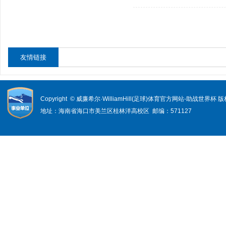
友情链接
Copyright © 威廉希尔·WilliamHill(足球)体育官方网站-助战世界杯
地址：海南省海口市美兰区桂林洋高校区 邮编：571127