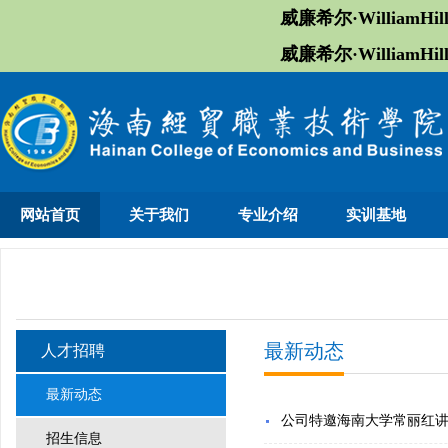
威廉希尔·William
威廉希尔·William
网站首页
关于我们
专业介绍
实训基地
最新动态
人才招聘
最新动态
公司特邀海南大学常丽红讲
招生信息