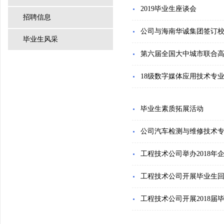
2019毕业生座谈会
招聘信息
公司与海南华诚集团签订
毕业生风采
第六届全国大中城市联合
18级数字媒体应用技术专
毕业生素质拓展活动
公司汽车检测与维修技术专
工程技术公司举办2018年
工程技术公司开展毕业生
工程技术公司开展2018届