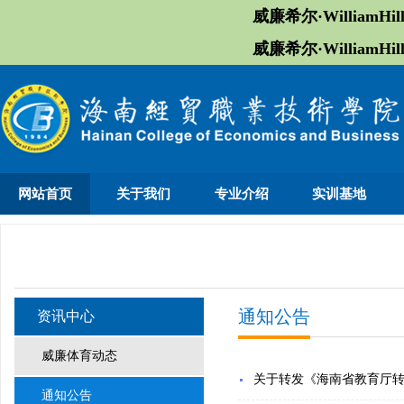
威廉希尔·William
威廉希尔·William
网站首页
关于我们
专业介绍
实训基地
通知公告
资讯中心
威廉体育动态
关于转发《海南省教育厅
通知公告